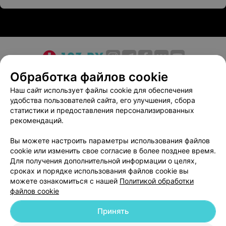
Дополнительные преимущества
Удобное расположение салонов
Картотека клиентов с записями предыдущих
процедур и окрашиваний
О проекте
Новости проекта
Размещение рекламы
Обработка файлов cookie
Сеть салонов «Мастера ножниц» — настоящие
Медицинский маркетинг
Публичный договор
Наш сайт использует файлы cookie для обеспечения
волшебники в мире красоты.
удобства пользователей сайта, его улучшения, сбора
Пользовательское соглашение
Способы оплаты
статистики и предоставления персонализированных
Вакансии
Партнеры
рекомендаций.
Написать руководителю 103.by
Вы можете настроить параметры использования файлов
Написать в поддержку
cookie или изменить свое согласие в более позднее время.
Персональные настройки cookie
Для получения дополнительной информации о целях,
сроках и порядке использования файлов cookie вы
Обработка персональных данных
можете ознакомиться с нашей
Политикой обработки
файлов cookie
Принять