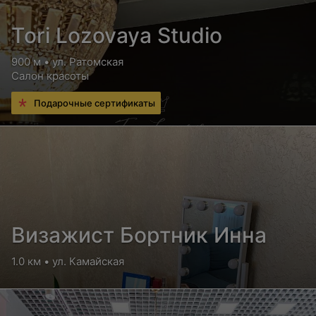
Tori Lozovaya Studio
900 м • ул. Ратомская
Салон красоты
Подарочные сертификаты
Визажист Бортник Инна
1.0 км • ул. Камайская