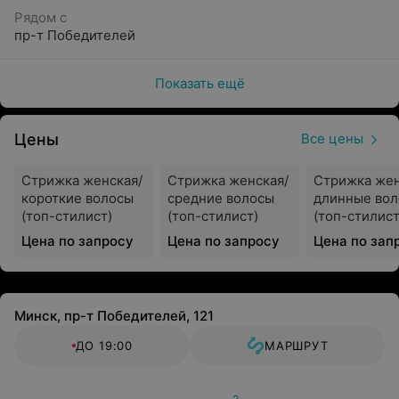
бренды: L’Oreal, Matrix, Alfaparf, JOICO, Brazilian
Рядом с
Blowout и другие. В наличии широкая палитра
пр-т Победителей
цветов и оттенков. Многие косметические
средства можно сразу приобрести для домашнего
ухода.
Показать ещё
Уютный интерьер
Цены
Все цены
Оформление и дизайн всех салонов сети
выполнено в едином стиле. Пространство
Стрижка женская/
Стрижка женская/
Стрижка жен
разделили на функциональные зоны, хорошее
короткие волосы
средние волосы
длинные во
освещение, удобная мебель и большие зеркала.
(топ-стилист)
(топ-стилист)
(топ-стилист
Клиентам предлагают выпить кофе или чай с
Цена по запросу
Цена по запросу
Цена по зап
фирменным шоколадом.
Минск, пр-т Победителей, 121
«Мастера ножниц» — это сеть салонов красоты,
основанная опытным парикмахером-стилистом в 2010
ДО 19:00
МАРШРУТ
году. Основателем сети является Сысун Денис
Александрович. С тех пор сеть салонов красоты только
растет и развивается.