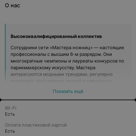
О нас
Высококвалифицированный коллектив
Сотрудники сети «Мастера ножниц» — настоящие
профессионалы с высшим 6-м разрядом. Они
многократные чемпионы и лауреаты конкурсов по
парикмахерскому искусству. Мастера
интересуются модными трендами, регулярно
повышают свой уровень знаний и навыков на
курсах и мастер-классах, обмениваются опытом с
Показать ещё
зарубежными коллегами.
Профессиональная косметика
Wi-Fi
Есть
В салонах красоты «Мастера ножниц» работают
только с качественной и сертифицированной
Оплата пластиковой картой
косметикой. В основном используют такие
Есть